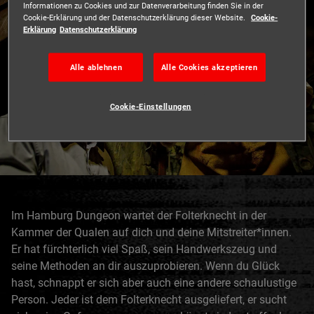
Informationen zu Cookies und zur Datenverarbeitung finden Sie in der
Cookie-Erklärung und der Datenschutzerklärung dieser Website.
Cookie-
Erklärung
Datenschutzerklärung
Alle ablehnen
Alle Cookies akzeptieren
Cookie-Einstellungen
Im Hamburg Dungeon wartet der Folterknecht in der
Kammer der Qualen auf dich und deine Mitstreiter*innen.
Er hat fürchterlich viel Spaß, sein Handwerkszeug und
seine Methoden an dir auszuprobieren. Wenn du Glück
hast, schnappt er sich aber auch eine andere schaulustige
Person. Jeder ist dem Folterknecht ausgeliefert, er sucht