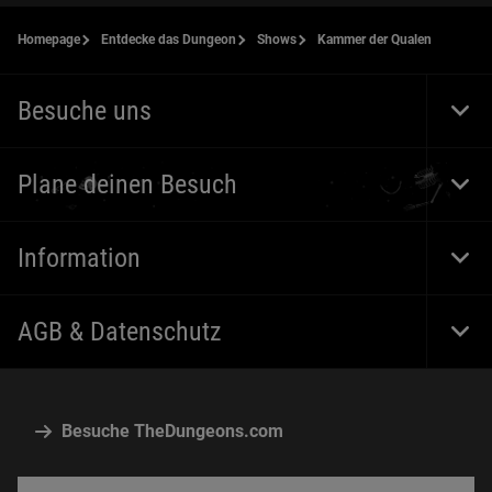
Homepage
Entdecke das Dungeon
Shows
Kammer der Qualen
Besuche uns
Togg
Foot
Navi
Plane deinen Besuch
Togg
Foot
Navi
Information
Togg
Foot
Navi
AGB & Datenschutz
Togg
Foot
Navi
Besuche TheDungeons.com