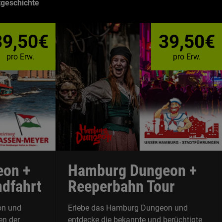
tgeschichte
39,50€
39,50€
pro Erw.
pro Erw.
on +
Hamburg Dungeon +
dfahrt
Reeperbahn Tour
on und
Erlebe das Hamburg Dungeon und
en der
entdecke die bekannte und berüchtigte