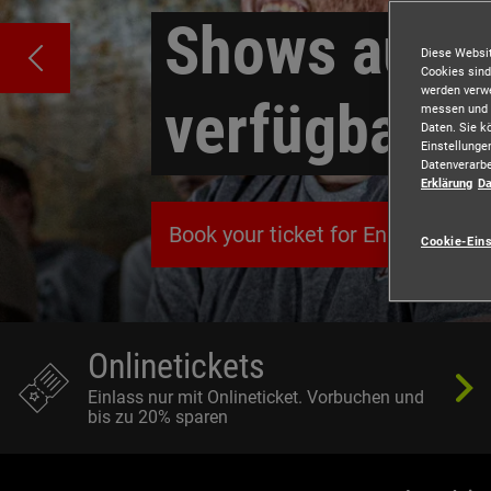
Shows auch 
Diese Websit
Cookies sind
werden verwe
verfügbar!
messen und S
Daten. Sie k
Einstellunge
Datenverarbe
Erklärung
Da
Book your ticket for English sho
Cookie-Ein
Onlinetickets
Einlass nur mit Onlineticket. Vorbuchen und
bis zu 20% sparen