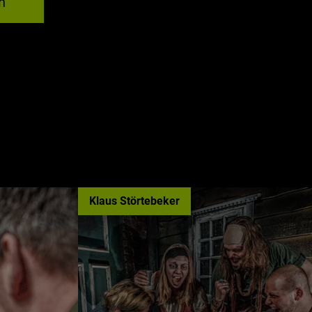
n
Klaus Störtebeker