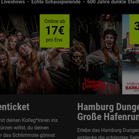
e Liveshows
Echte Schauspielende
600 Jahre dunkle Stad
Online ab
17€
pro Erw.
nticket
Hamburg Dunge
Große Hafenrun
it deinen Kolleg*innen ins
ürzen willst, du deinen
Erlebe das Hamburg Dunge
r das Schlimmste gönnst
entdecke die schönsten Seit