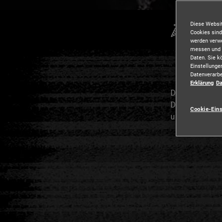
Diese Websit
Scarem
Cookies sind
werden verwe
messen und S
Daten. Sie k
Einstellunge
Datenverarbe
Erklärung
Da
Der normale Ru
Dunkelheit mit
Cookie-Ein
unseren
18+
Sp