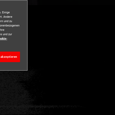
. Einige
18+
rt. Andere
ern und zu
rsonenbezogenen
Ihre
es und zur
ookie-
u völliger
n bei
 akzeptieren