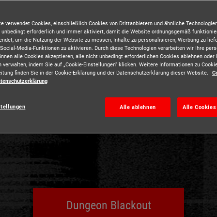
e verwendet Cookies, einschließlich Cookies von Drittanbietern und ähnliche Technologien
aze
Kaum Lichtquellen
 unbedingt erforderlich und immer aktiviert, damit die Website ordnungsgemäß funktionie
ndet, um die Nutzung der Website zu messen, Inhalte zu personalisieren, Werbung zu lief
ocial-Media-Funktionen zu aktivieren. Durch diese Technologien verarbeiten wir Ihre pe
önnen alle Cookies akzeptieren, alle nicht unbedingt erforderlichen Cookies ablehnen oder 
n verwalten, indem Sie auf „Cookie-Einstellungen“ klicken. Weitere Informationen zu Cooki
itung finden Sie in der Cookie-Erklärung und der Datenschutzerklärung dieser Website.
C
tenschutzerklärung
ndgang ist dir nicht genug? Erlebe das Berlin Dungeon in nahez
 neuen finsteren Geschichten nach den offiziellen Öffnungszeite
stellungen
Alle ablehnen
Alle Cookies
ecial Events
Dungeon Blackout