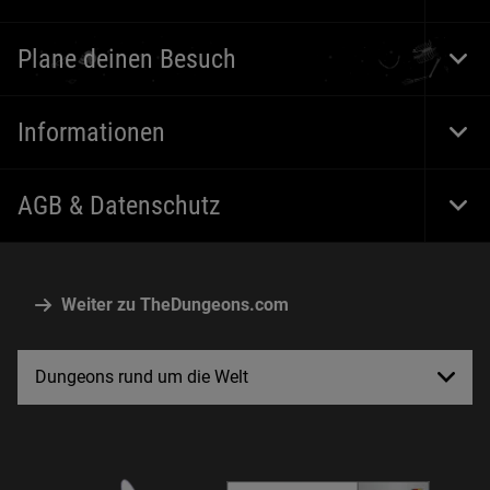
Foot
Navi
Plane deinen Besuch
Togg
Foot
Navi
Informationen
Togg
Foot
Navi
AGB & Datenschutz
Togg
Foot
Navi
Weiter zu TheDungeons.com
Dungeons rund um die Welt