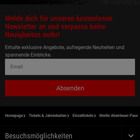
Melde dich für unseren kostenlosen
Newsletter an und verpasse keine
Neuigkeiten mehr!
Erhalte exklusive Angebote, aufregende Neuheiten und
spannende Einblicke.
Absenden
Homepage
Tickets & Jahreskarten
Einzeltickets
Merlin Abenteuer-Pass
Besuchsmöglichkeiten
Togg