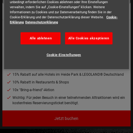
unbedingt erforderlichen Cookies ablehnen oder Ihre Einstellungen
verwalten, indem Sie auf „Cookie-Einstellungen“ klicken. Weitere
Konditionen
Informationen zu Cookies und zur Datenverarbeitung finden Sie in der
Cookie-Erklärung und der Datenschutzerklärung dieser Website.
Cookie-
Erklärung
Datenschutzerklärung
1 Jahr freier Eintritt im Heide Park, PEPPA PIG Park in Günzburg &
LEGOLAND® Deutschland inkl. Parken
Alle ablehnen
Alle Cookies akzeptieren
1 Jahr freier Eintritt in alle deutschen Merlin Indoor-Attraktionen (u.a.
SEA LIFE, the Dungeons, Madame Tussauds)
Jeweils 1 Eintritt an bis zu zwei aufeinanderfolgenden Tagen im
Cookie-Einstellungen
LEGOLAND Billund und Gardaland Resort
Je 1 Eintritt in Merlin Indoor Attraktionen in Europa
15% Rabatt auf alle Hotels im Heide Park & LEGOLAND® Deutschland
10% Rabatt in Restaurants & Shops
10x "Bring-a-friend"-Aktion
Wichtig: Für jeden Besuch in einer teilnehmenden Attraktionen wird ein
kostenfreies Reservierungsticket benötigt.
Jetzt buchen