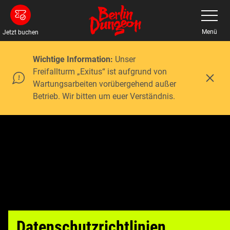
Zum
Navigatio
umschalt
Hauptinhalt
springen
Menü
Jetzt buchen
Wichtige Information:
Unser
Freifallturm „Exitus“ ist aufgrund von
S
Wartungsarbeiten vorübergehend außer
c
Betrieb. Wir bitten um euer Verständnis.
h
l
i
e
ß
e
n
Datenschutzrichtlinien