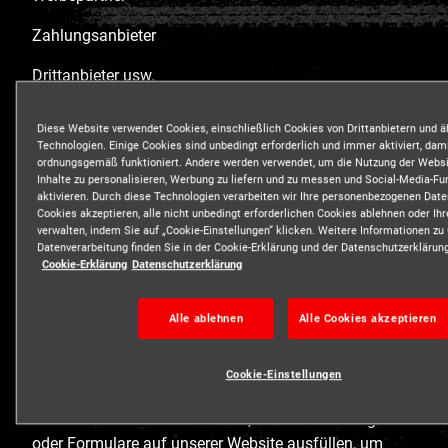
Zahlungsanbieter
Drittanbieter usw.
Wir sammeln niemals wissentlich personenbezogene
Diese Website verwendet Cookies, einschließlich Cookies von Drittanbietern und ä
Daten von Kindern unter 13 Jahren zu
Technologien. Einige Cookies sind unbedingt erforderlich und immer aktiviert, dam
Marketingzwecken ohne die Zustimmung der Eltern,
ordnungsgemäß funktioniert. Andere werden verwendet, um die Nutzung der Webs
Inhalte zu personalisieren, Werbung zu liefern und zu messen und Social-Media-Fu
wie dies gesetzlich vorgeschrieben ist.
aktivieren. Durch diese Technologien verarbeiten wir Ihre personenbezogenen Date
Cookies akzeptieren, alle nicht unbedingt erforderlichen Cookies ablehnen oder Ihr
Welche personenbezogenen Daten wir
verwalten, indem Sie auf „Cookie-Einstellungen“ klicken. Weitere Informationen zu
sammeln
Datenverarbeitung finden Sie in der Cookie-Erklärung und der Datenschutzerklärun
Cookie-Erklärung
Datenschutzerklärung
Wir können Kontaktinformationen sammeln, um mit
Ihnen über unsere Dienstleistungen und Ihre
Alle ablehnen
Alle Cookies akzeptieren
Buchungen zu kommunizieren. Dazu können Ihr
Name, Ihre Postanschrift, Ihre Telefonnummer, Ihre E-
Mail-Adresse, Ihr Geburtsdatum oder der Name Ihres
Cookie-Einstellungen
Social-Media-Profils gehören. Wir erfassen
Informationen direkt von Ihnen, wenn Sie Umfragen
oder Formulare auf unserer Website ausfüllen, um