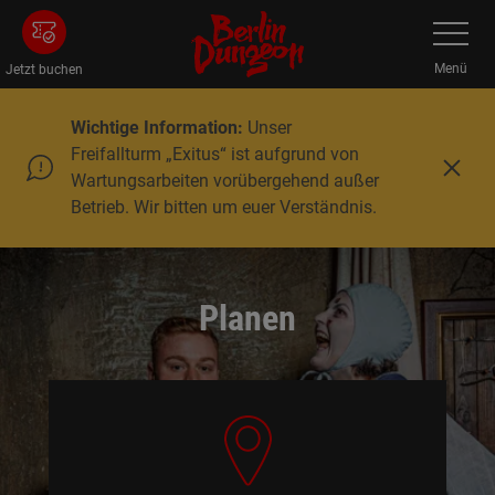
Zum
Navigatio
umschalt
Hauptinhalt
springen
Menü
Jetzt buchen
Wichtige Information:
Unser
Freifallturm „Exitus“ ist aufgrund von
S
Wartungsarbeiten vorübergehend außer
c
Betrieb. Wir bitten um euer Verständnis.
h
l
i
e
ß
Planen
e
n