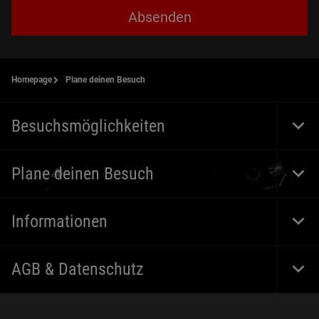
Absenden
Homepage
Plane deinen Besuch
Besuchsmöglichkeiten
Togg
Foot
Navi
Plane deinen Besuch
Togg
Foot
Navi
Informationen
Togg
Foot
Navi
AGB & Datenschutz
Togg
Foot
Navi