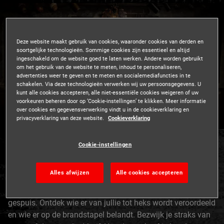
Deze website maakt gebruik van cookies, waaronder cookies van derden en
soortgelijke technologieën. Sommige cookies zijn essentieel en altijd
ingeschakeld om de website goed te laten werken. Andere worden gebruikt
om het gebruik van de website te meten, inhoud te personaliseren,
advertenties weer te geven en te meten en socialemediafuncties in te
schakelen. Via deze technologieën verwerken wij uw persoonsgegevens. U
kunt alle cookies accepteren, alle niet-essentiële cookies weigeren of uw
voorkeuren beheren door op ‘Cookie-instellingen’ te klikken. Meer informatie
over cookies en gegevensverwerking vindt u in de cookieverklaring en
privacyverklaring van deze website.
Cookieverklaring
Wat is The Dungeon?
Cookie-instellingen
Een interactieve tour, waarbij je wordt meegesleurd naar
Alles afwijzen
Alle cookies accepteren
het duistere verleden van Amsterdam. Je komt oog in oog
te staan met heksenjagers, zielenverkopers en ander
gespuis. Ontdek wie er van jullie tot heks wordt veroordeeld
en wie er op de brandstapel belandt. Bezwijk je straks van