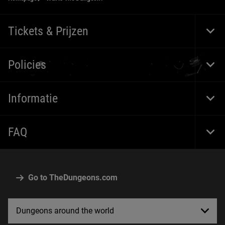
Tickets & Prijzen
Togg
Foot
Navi
Policies
Togg
Foot
Navi
Informatie
Togg
Foot
Navi
FAQ
Togg
Foot
Navi
Go to TheDungeons.com
Dungeons around the world