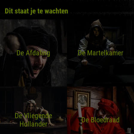
Dit staat je te wachten
De Afdaling
De Martelkamer
De Vliegende
De Bloedraad
Hollander