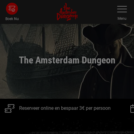
Skip
Schakel
Navigatie
naar
main
Menu
Boek Nu
conent
The Amsterdam Dungeon
Reserveer online en bespaar 3€ per persoon