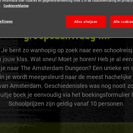
r informatie over cookies en gegevensverwerking vindt u in de cookieverklaring en privacy
e.
Cookieverklaring
direct je tickets online of di
ellingen
Alles afwijzen
Alle cookie
groepsaanvraag in!
 Je bent zo wanhopig op zoek naar een schoolreisj
 jouw klas. Wat sneu! Moet je horen! Heb je al ee
tje naar The Amsterdam Dungeon? Een unieke en
rin je wordt meegesleurd naar de meest hachelijk
 van Amsterdam. Geschiedenisles was nog nooit z
 uitje boek je eenvoudig via het boekingsformulier 
Schoolprijzen zijn geldig vanaf 10 personen.