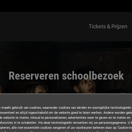
Tickets & Prijzen
Reserveren schoolbezoek
 maakt gebruik van cookies, waaronder cookies van derden en soortgelijke technologieë
 essentieel en altijd ingeschakeld om de website goed te laten werken. Andere worden geb
de website te meten, inhoud te personaliseren, advertenties weer te geven en te meten en
functies in te schakelen. Via deze technologieën verwerken wij uw persoonsgegevens. U k
pteren, alle niet-essentiële cookies weigeren of uw voorkeuren beheren door op ‘Cookie-ins