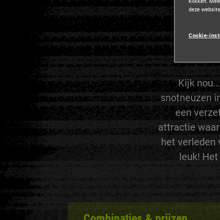
klikken. Mee
deze websit
Boek 
Cookie-inst
Kijk nou…
snotneuzen in
een verze
attractie waa
het verleden
leuk! Het
Combinaties & prijzen