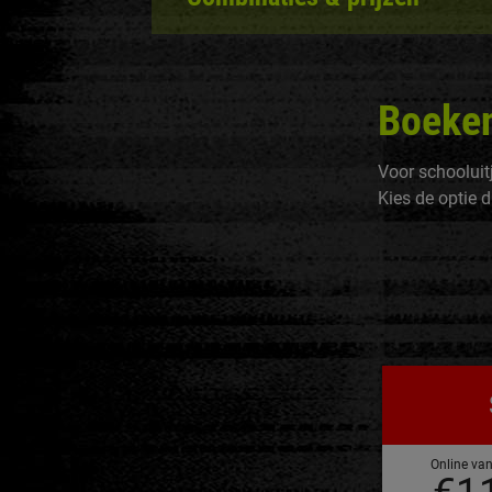
Boeken
Voor schooluitj
Kies de optie di
Schoolticket
Online va