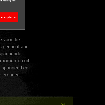
verklaring van
en een
s accepteren
e voor die
ns gedacht aan
 spannende
e momenten uit
o spannend en
hieronder.