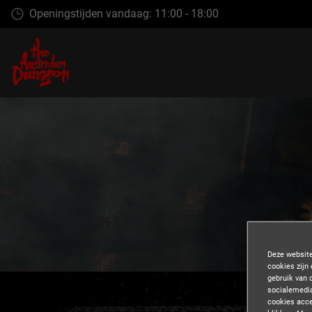
Skip
Openingstijden vandaag: 11:00 - 18:00
naar
main
conent
Deze website
cookies zijn
gebruik van 
socialemedia
cookies acce