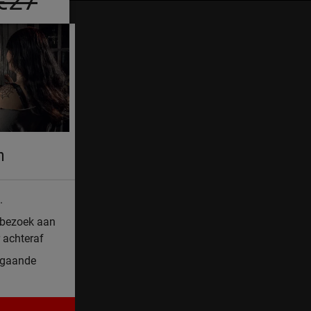
€27
n
.
 bezoek aan
 achteraf
fgaande