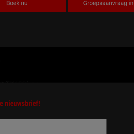
Boek nu
Groepsaanvraag in
e nieuwsbrief!