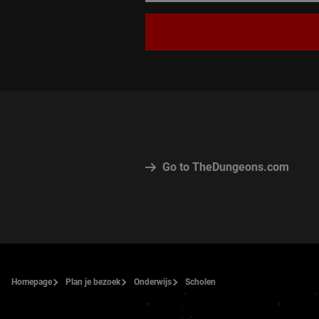
Go to TheDungeons.com
Homepage
Plan je bezoek
Onderwijs
Scholen