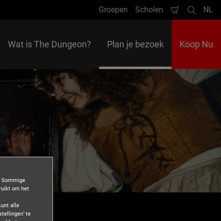
Groepen
Scholen
NL
Winkelman
Zoeken
Tal
Wat is The Dungeon?
Plan je bezoek
Koop Nu
n. Sommige
ruikt om het
unt alle
tellingen’ te