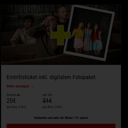
Eintrittsticket inkl. digitalem Fotopaket
Mehr anzeigen
Online ab
vor Ort
20€
31€
pro Erw. (15+)
pro Erw. (15+)
Vorbuchen und unter der Woche 11€ sparen