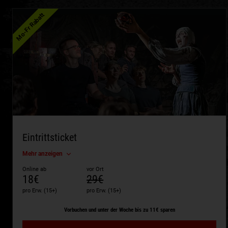
Mo-Fr Rabatt
Eintrittsticket
Mehr anzeigen
Online ab
vor Ort
18€
29€
pro Erw. (15+)
pro Erw. (15+)
Vorbuchen und unter der Woche bis zu 11€ sparen