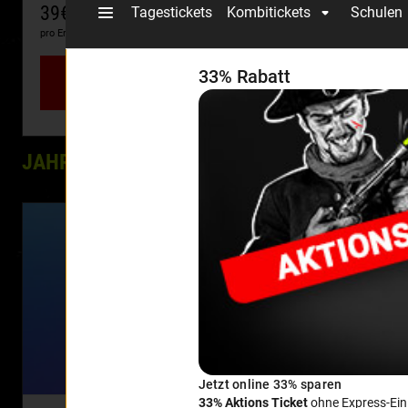
39€
58,50€
pro Erw. (15+)
pro Erw. (15+)
Jetzt buchen
JAHRESKARTEN