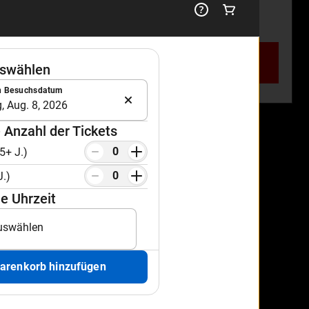
65€
96,50€
pro Erw. (15+)
pro Erw. (15+)
Jetzt buchen