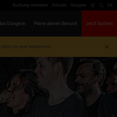
Buchung verwalten
Schulen
Gruppen
DE
Warenkorb
Suche
Spr
das Dungeon
Plane deinen Besuch
Jetzt buchen
 bitten um euer Verständnis.
S
c
h
l
i
e
ß
e
n