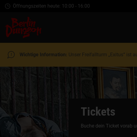
Zum
Öffnungszeiten heute: 10:00 - 16:00
Hauptinhalt
springen
Wichtige Information:
Unser Freifallturm „Exitus“ ist
Tickets
Buche dein Ticket vorab u