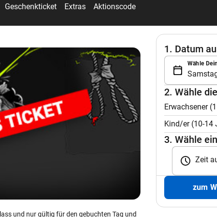
40€
48€
pro Erw. (15+)
pro Erw. (15+)
Jetzt buchen