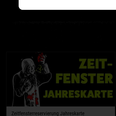
hast, kannst d
Zeitfensterreservierung Jahreskarte