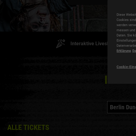
Diese Websit
Cookies sind
werden verwe
messen und S
Daten. Sie k
Einstellunge
Interaktive Liveshows
Datenverarbe
Erklärung
Da
Cookie-Ein
Ich int
Berlin Du
ALLE TICKETS