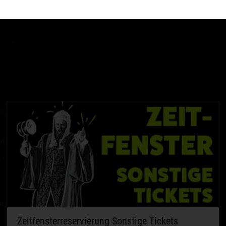
u hier dein gewünschtes Besuchsdatum kostenfrei reservieren.
Zeitfensterreservierung Sonstige Tickets