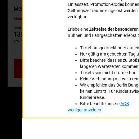
Merlin Abenteuer-Pass
Mehr anzeigen
Neukauf
Verlängerung
139€
119€
pro Person
pro Person
364 Tage unbegrenzte Abenteuer
Jetzt buchen
Hast d
vorgeb
Wenn du schon 