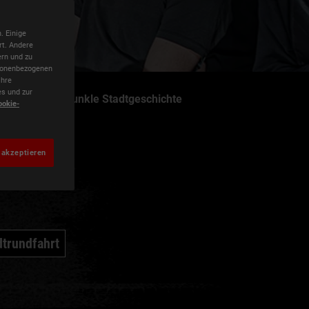
. Einige
rt. Andere
ern und zu
rsonenbezogenen
Ihre
es und zur
600 Jahre dunkle Stadtgeschichte
ookie-
 akzeptieren
dtrundfahrt