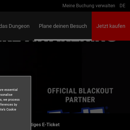
Meine Buchung verwalten
DE
Lan
 das Dungeon
Plane deinen Besuch
Jetzt kaufen
are essential
rsonalise
es, we process
eferences by
ite’s Cookie
Sofortiges E-Ticket