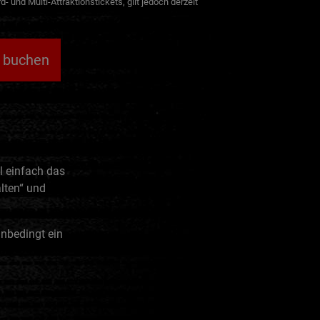
d- und Multi-Attraktionstickets, gilt jedoch derzeit
n buchen
l einfach das
lten“ und
unbedingt ein